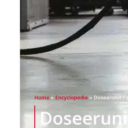
Home
»
Encyclopedie
»
Doseerunit / 
Doseerunit