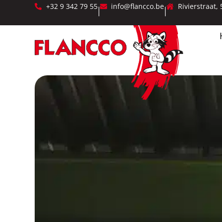
+32 9 342 79 55
info@flancco.be
Rivierstraat,
|
|