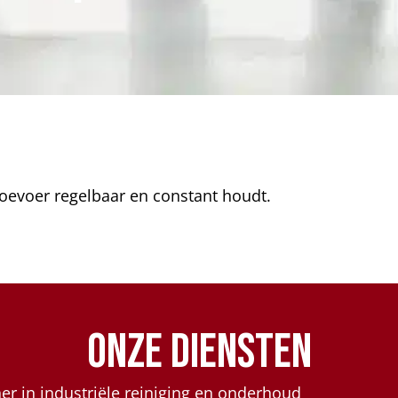
oevoer regelbaar en constant houdt.
Onze diensten
r in industriële reiniging en onderhoud