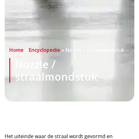
Home
»
Encyclopedie
»
Nozzle / straalmondstuk
Nozzle /
straalmondstuk
Het uiteinde waar de straal wordt gevormd en