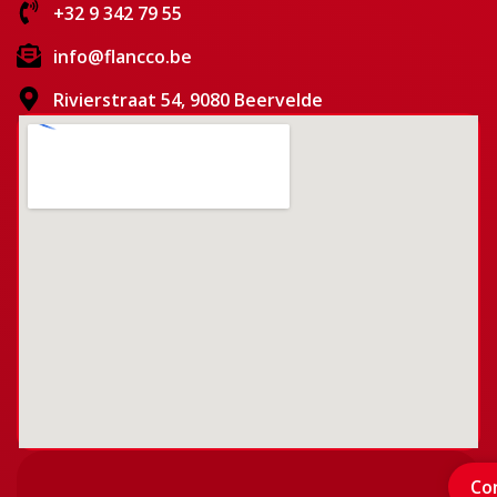
+32 9 342 79 55
info@flancco.be
Rivierstraat 54, 9080 Beervelde
Co