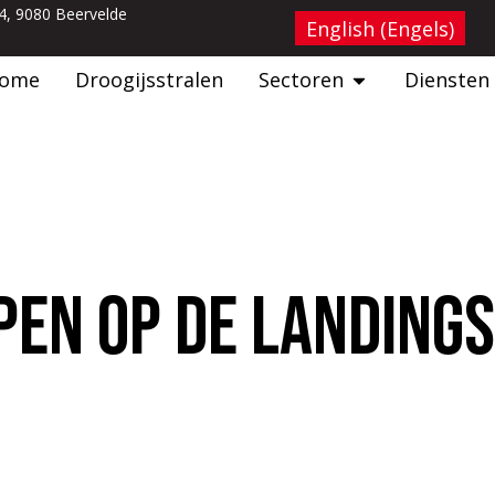
54, 9080 Beervelde
English
(
Engels
)
ome
Droogijsstralen
Sectoren
Diensten
pen op de landing