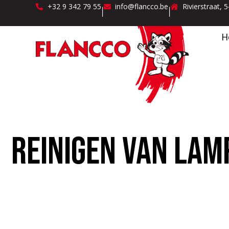
+32 9 342 79 55
info@flancco.be
Rivierstraat, 
|
|
H
Reinigen van lam